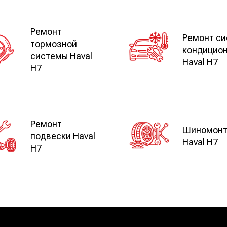
Ремонт
Ремонт с
тормозной
кондицио
системы Haval
Haval H7
H7
Ремонт
Шиномон
подвески Haval
Haval H7
H7