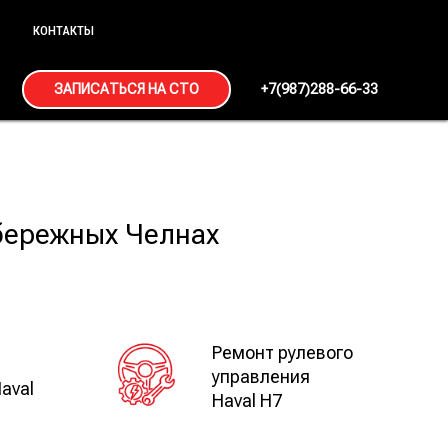
КОНТАКТЫ
ЗАПИСАТЬСЯ НА СТО
+7(987)288-66-33
абережных Челнах
Ремонт рулевого
й
управления
aval
Haval H7