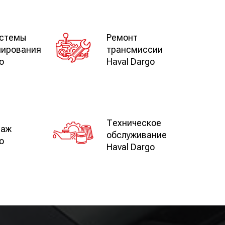
истемы
Ремонт
нирования
трансмиссии
o
Haval Dargo
Техническое
таж
обслуживание
o
Haval Dargo