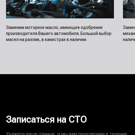
Заменим моторное масло, имеющее одобрения
Замен
производителя Вашего автомобиля. Большой выбор
механ
масел на разлив, в канистрах в наличии.
налич
Записаться на СТО
Укажите ваши данные, и мы вам перезвоним в течение